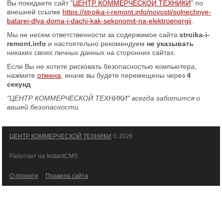
Вы покидаете сайт "
ЦЕНТР КОММЕРЧЕСКОЙ ТЕХНИКИ
" по
внешней ссылке
https://stroika-i-remont.info/novosti/solnechnye-
batarei-dlya-doma-i-dachi-kak-sekonomit-na-elektroenergii
.
Мы не несем ответственности за содержимое сайта
stroika-i-
remont.info
и настоятельно рекомендуем
не указывать
никаких своих личных данных на сторонних сайтах.
Если Вы не хотите рисковать безопасностью компьютера,
нажмите
отмена
, иначе вы будете перемещены через
4
секунд
"ЦЕНТР КОММЕРЧЕСКОЙ ТЕХНИКИ" всегда заботится о
вашей безопасности.
ЦЕНТР КОММЕРЧЕСКОЙ ТЕХНИКИ
© 2026
Работает на InstantCMS
О проекте
Правила сайта