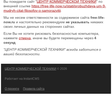
Вы покидаете сайт "
ЦЕНТР КОММЕРЧЕСКОЙ ТЕХНИКИ
" по
внешней ссылке
https://free-life-now.ru/stati/probuzhdaya-um-9-
mudryh-citat-filosofov-o-samorazvitii
.
Мы не несем ответственности за содержимое сайта
free-life-
now.ru
и настоятельно рекомендуем
не указывать
никаких
своих личных данных на сторонних сайтах.
Если Вы не хотите рисковать безопасностью компьютера,
нажмите
отмена
, иначе вы будете перемещены через
4
секунд
"ЦЕНТР КОММЕРЧЕСКОЙ ТЕХНИКИ" всегда заботится о
вашей безопасности.
ЦЕНТР КОММЕРЧЕСКОЙ ТЕХНИКИ
© 2026
Работает на InstantCMS
О проекте
Правила сайта