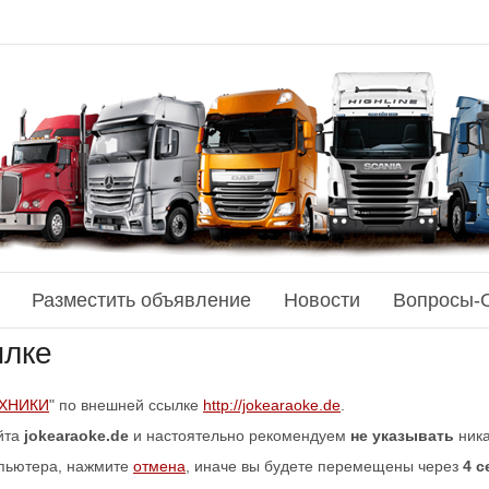
Разместить объявление
Новости
Вопросы-
ылке
ХНИКИ
" по внешней ссылке
http://jokearaoke.de
.
йта
jokearaoke.de
и настоятельно рекомендуем
не указывать
ника
мпьютера, нажмите
отмена
, иначе вы будете перемещены через
4
с