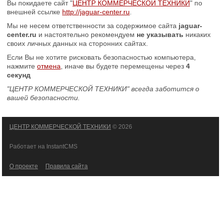
Вы покидаете сайт "
ЦЕНТР КОММЕРЧЕСКОЙ ТЕХНИКИ
" по
внешней ссылке
http://jaguar-center.ru
.
Мы не несем ответственности за содержимое сайта
jaguar-
center.ru
и настоятельно рекомендуем
не указывать
никаких
своих личных данных на сторонних сайтах.
Если Вы не хотите рисковать безопасностью компьютера,
нажмите
отмена
, иначе вы будете перемещены через
4
секунд
"ЦЕНТР КОММЕРЧЕСКОЙ ТЕХНИКИ" всегда заботится о
вашей безопасности.
ЦЕНТР КОММЕРЧЕСКОЙ ТЕХНИКИ
© 2026
Работает на InstantCMS
О проекте
Правила сайта