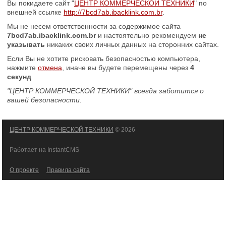
Вы покидаете сайт "
ЦЕНТР КОММЕРЧЕСКОЙ ТЕХНИКИ
" по
внешней ссылке
http://7bcd7ab.ibacklink.com.br
.
Мы не несем ответственности за содержимое сайта
7bcd7ab.ibacklink.com.br
и настоятельно рекомендуем
не
указывать
никаких своих личных данных на сторонних сайтах.
Если Вы не хотите рисковать безопасностью компьютера,
нажмите
отмена
, иначе вы будете перемещены через
4
секунд
"ЦЕНТР КОММЕРЧЕСКОЙ ТЕХНИКИ" всегда заботится о
вашей безопасности.
ЦЕНТР КОММЕРЧЕСКОЙ ТЕХНИКИ
© 2026
Работает на InstantCMS
О проекте
Правила сайта